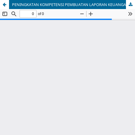
PENINGKATAN KOMPETENSI PEMBUATAN LAPORAN KEUANGAN DAN PERPAJAKAN BUMDES DESA TONJONG KECAMATAN TAJURHALANG KABUPATEN BOGOR