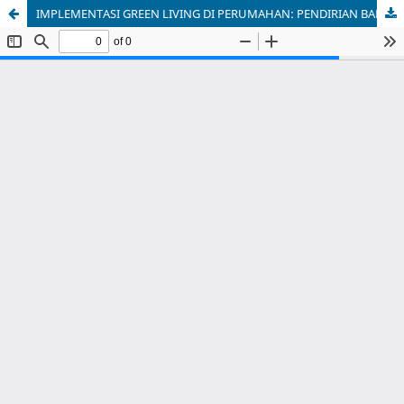
IMPLEMENTASI GREEN LIVING DI PERUMAHAN: PENDIRIAN BAK SAMPAH SEBAGAI LANGKAH KONKRET MENUJU KESADARAN LINGKUNGAN