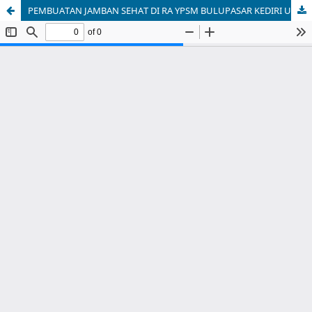
PEMBUATAN JAMBAN SEHAT DI RA YPSM BULUPASAR KEDIRI UNTUK MENANAMKAN SIKAP BERPERILAKU SEHAT SEJAK DINI PADA ANAK-ANAK