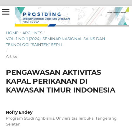
HOME
/
ARCHIVES
/
VOL. 1 NO. 1 (2024): SEMINAR NASIONAL SAINS DAN
TEKNOLOGI "SAINTEK" SERI I
/
Artikel
PENGAWASAN AKTIVITAS
KAPAL PERIKANAN DI
KAWASAN TIMUR INDONESIA
Nofry Endey
Program Studi Agribisnis, Unviersitas Terbuka, Tangerang
Selatan