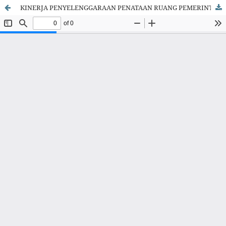
KINERJA PENYELENGGARAAN PENATAAN RUANG PEMERINTAH DAERAH KABUPATEN/KOTA DI JAWA BARAT PASCA TERBITNYA UNDANG-UNDANG CIPTA KERJA