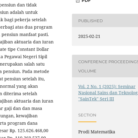
PDF
pensiun dan tidak
nsiun adalah untuk
 bagi pekerja setelah
PUBLISHED
terbagi atas dua program
 pensiun manfaat pasti.
2025-02-21
ajiban aktuaria dan iuran
e tipe Constant Dollar
a Pegawai Negeri Sipil
CONFERENCE PROCEEDING
 merupakan salah satu
VOLUME
a pensiun. Pada metode
t pensiun setelah itu,
 normal yang akan
Vol. 2 No. 1 (2025): Seminar
Nasional Sains dan Teknolog
 diterima setelah
"SainTek" Seri III
jiban aktuaria dan iuran
r gaji dan dan masa
SECTION
tungan, kewajiban
erta program dana
esar Rp. 125.626.468,00
Prodi Matematika
ar Rp. 110.360.527,00.