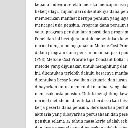
kepada individu setelah mereka mencapai usia 
bekerja lagi. Tujuan dari dibentuknya dana pe
memberikan manfaat berupa pensiun yang layak
mencapai usia pensiun. Program dana pensiun 
yaitu program pensiun iuran pasti dan program
Penelitian ini bertujuan untuk menentukan kew
normal dengan menggunakan Metode Cost Prorat
dalam program dana pensiun manfaat pasti pad
(PNS) Metode Cost Prorate tipe Constant Dollar
metode yang digunakan untuk menghitung dan
ini, ditentukan terlebih dahulu besarnya manfaa
ditentukan besar kewajiban aktuaria dan iuran
dibayarkan untuk memenuhi manfaat yang akan
memasuki usia pensiun. Untuk menghitung kewa
normal metode ini ditentukan berdasarkan besa
kerja peserta dana pensiun. Berdasarkan perhi
aktuaria yang dibayarkan perusahaan dan pes
pensiun selama 32 tahun masa kerja adalah seb
dan iuran normal yang dibayarkan adalah sebes