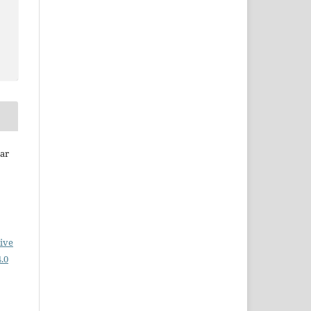
nar
ive
.0