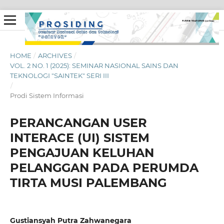
HOME
/
ARCHIVES
/
VOL. 2 NO. 1 (2025): SEMINAR NASIONAL SAINS DAN
TEKNOLOGI "SAINTEK" SERI III
/
Prodi Sistem Informasi
PERANCANGAN USER
INTERACE (UI) SISTEM
PENGAJUAN KELUHAN
PELANGGAN PADA PERUMDA
TIRTA MUSI PALEMBANG
Gustiansyah Putra Zahwanegara