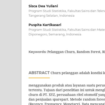
Sisca Dea Yuliani
Program Studi Statistika, Fakultas Sains dan Tekno
Tangerang Selatan, Indonesia
Puspita Kartikasari
Program Studi Statistika, Fakultas Sains dan Mate
Diponegoro, Semarang, Indonesia
Pelanggan Churn, Random Forest, RF
Keywords:
ABSTRACT
Churn pelanggan adalah kondisi k
menggunakan produk atau layanan suatu peru
tertentu. Tujuan dari penelitian ini untuk meng
churn di PT. XYZ, perusahaan ritel otomotif yan
dan penjualan sparepart. Metode random forest
(Recency, Frequency, Monetary). Data mencang