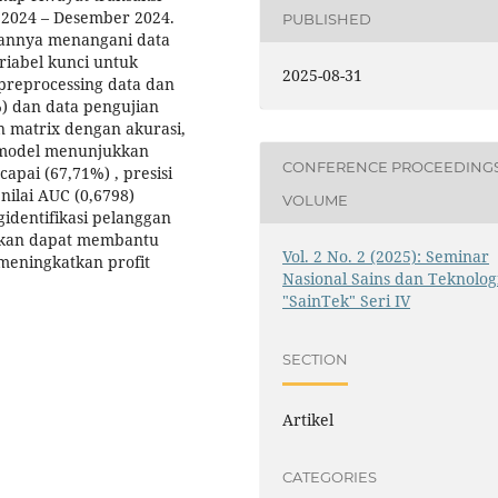
i 2024 – Desember 2024.
PUBLISHED
uannya menangani data
riabel kunci untuk
2025-08-31
preprocessing data dan
) dan data pengujian
n matrix dengan akurasi,
si model menunjukkan
CONFERENCE PROCEEDING
pai (67,71%) , presisi
 nilai AUC (0,6798)
VOLUME
identifikasi pelanggan
rapkan dapat membantu
Vol. 2 No. 2 (2025): Seminar
eningkatkan profit
Nasional Sains dan Teknolog
"SainTek" Seri IV
SECTION
Artikel
CATEGORIES