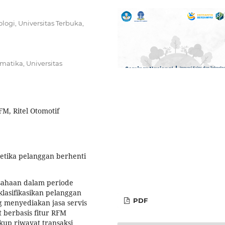
logi, Universitas Terbuka,
matika, Universitas
M, Ritel Otomotif
etika pelanggan berhenti
sahaan dalam periode
klasifikasikan pelanggan
PDF
g menyediakan jasa servis
 berbasis fitur RFM
kup riwayat transaksi