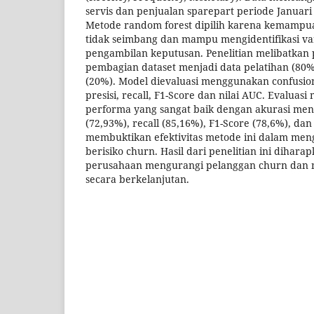
servis dan penjualan sparepart periode Januar
Metode random forest dipilih karena kemamp
tidak seimbang dan mampu mengidentifikasi va
pengambilan keputusan. Penelitian melibatkan 
pembagian dataset menjadi data pelatihan (80%
(20%). Model dievaluasi menggunakan confusio
presisi, recall, F1-Score dan nilai AUC. Evalua
performa yang sangat baik dengan akurasi menca
(72,93%), recall (85,16%), F1-Score (78,6%), dan
membuktikan efektivitas metode ini dalam meng
berisiko churn. Hasil dari penelitian ini diha
perusahaan mengurangi pelanggan churn dan m
secara berkelanjutan.