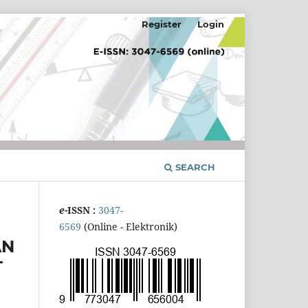
Register
Login
SEARCH
e
-ISSN :
3047-
6569
(Online - Elektronik)
AN
T