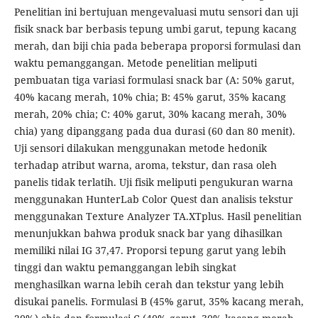
Penelitian ini bertujuan mengevaluasi mutu sensori dan uji
fisik snack bar berbasis tepung umbi garut, tepung kacang
merah, dan biji chia pada beberapa proporsi formulasi dan
waktu pemanggangan. Metode penelitian meliputi
pembuatan tiga variasi formulasi snack bar (A: 50% garut,
40% kacang merah, 10% chia; B: 45% garut, 35% kacang
merah, 20% chia; C: 40% garut, 30% kacang merah, 30%
chia) yang dipanggang pada dua durasi (60 dan 80 menit).
Uji sensori dilakukan menggunakan metode hedonik
terhadap atribut warna, aroma, tekstur, dan rasa oleh
panelis tidak terlatih. Uji fisik meliputi pengukuran warna
menggunakan HunterLab Color Quest dan analisis tekstur
menggunakan Texture Analyzer TA.XTplus. Hasil penelitian
menunjukkan bahwa produk snack bar yang dihasilkan
memiliki nilai IG 37,47. Proporsi tepung garut yang lebih
tinggi dan waktu pemanggangan lebih singkat
menghasilkan warna lebih cerah dan tekstur yang lebih
disukai panelis. Formulasi B (45% garut, 35% kacang merah,