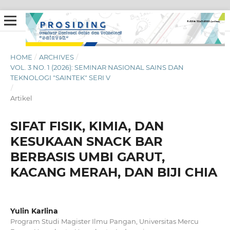
HOME
/
ARCHIVES
/
VOL. 3 NO. 1 (2026): SEMINAR NASIONAL SAINS DAN
TEKNOLOGI "SAINTEK" SERI V
/
Artikel
SIFAT FISIK, KIMIA, DAN
KESUKAAN SNACK BAR
BERBASIS UMBI GARUT,
KACANG MERAH, DAN BIJI CHIA
Yulin Karlina
Program Studi Magister Ilmu Pangan, Universitas Mercu