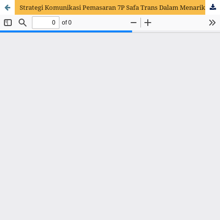
Strategi Komunikasi Pemasaran 7P Safa Trans Dalam Menarik Minat Pengguna Jasa Rental Mobil