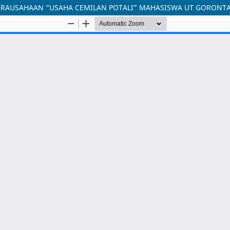
IRAUSAHAAN “USAHA CEMILAN POTALI” MAHASISWA UT GORONT