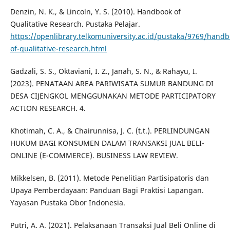
Denzin, N. K., & Lincoln, Y. S. (2010). Handbook of
Qualitative Research. Pustaka Pelajar.
https://openlibrary.telkomuniversity.ac.id/pustaka/9769/handb
of-qualitative-research.html
Gadzali, S. S., Oktaviani, I. Z., Janah, S. N., & Rahayu, I.
(2023). PENATAAN AREA PARIWISATA SUMUR BANDUNG DI
DESA CIJENGKOL MENGGUNAKAN METODE PARTICIPATORY
ACTION RESEARCH. 4.
Khotimah, C. A., & Chairunnisa, J. C. (t.t.). PERLINDUNGAN
HUKUM BAGI KONSUMEN DALAM TRANSAKSI JUAL BELI-
ONLINE (E-COMMERCE). BUSINESS LAW REVIEW.
Mikkelsen, B. (2011). Metode Penelitian Partisipatoris dan
Upaya Pemberdayaan: Panduan Bagi Praktisi Lapangan.
Yayasan Pustaka Obor Indonesia.
Putri, A. A. (2021). Pelaksanaan Transaksi Jual Beli Online di