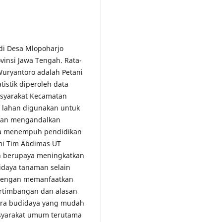
di Desa Mlopoharjo
insi Jawa Tengah. Rata-
uryantoro adalah Petani
istik diperoleh data
asyarakat Kecamatan
 lahan digunakan untuk
gan mengandalkan
ata menempuh pendidikan
mi Tim Abdimas UT
n berupaya meningkatkan
idaya tanaman selain
 dengan memanfaatkan
ertimbangan dan alasan
cara budidaya yang mudah
syarakat umum terutama