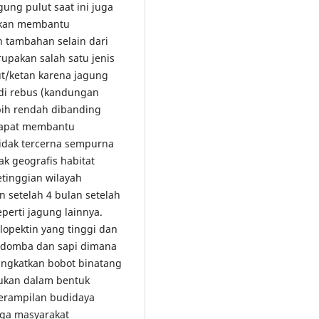
ung pulut saat ini juga
 akan membantu
 tambahan selain dari
pakan salah satu jenis
ut/ketan karena jagung
a di rebus (kandungan
ebih rendah dibanding
 dapat membantu
tidak tercerna sempurna
ak geografis habitat
tinggian wilayah
 setelah 4 bulan setelah
erti jagung lainnya.
lopektin yang tinggi dan
i domba dan sapi dimana
ngkatkan bobot binatang
kukan dalam bentuk
erampilan budidaya
rga masyarakat