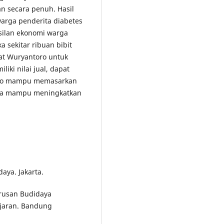
 secara penuh. Hasil
warga penderita diabetes
silan ekonomi warga
 sekitar ribuan bibit
at Wuryantoro untuk
iki nilai jual, dapat
oro mampu memasarkan
ga mampu meningkatkan
aya. Jakarta.
urusan Budidaya
jajaran. Bandung