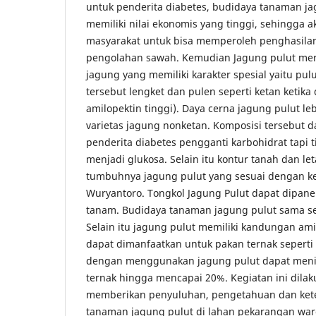
untuk penderita diabetes, budidaya tanaman jag
memiliki nilai ekonomis yang tinggi, sehingga
masyarakat untuk bisa memperoleh penghasilan
pengolahan sawah. Kemudian Jagung pulut meru
jagung yang memiliki karakter spesial yaitu pul
tersebut lengket dan pulen seperti ketan ketik
amilopektin tinggi). Daya cerna jagung pulut l
varietas jagung nonketan. Komposisi tersebut
penderita diabetes pengganti karbohidrat tapi 
menjadi glukosa. Selain itu kontur tanah dan let
tumbuhnya jagung pulut yang sesuai dengan ke
Wuryantoro. Tongkol Jagung Pulut dapat dipanen
tanam. Budidaya tanaman jagung pulut sama sep
Selain itu jagung pulut memiliki kandungan ami
dapat dimanfaatkan untuk pakan ternak sepert
dengan menggunakan jagung pulut dapat meni
ternak hingga mencapai 20%. Kegiatan ini dila
memberikan penyuluhan, pengetahuan dan ket
tanaman jagung pulut di lahan pekarangan wa