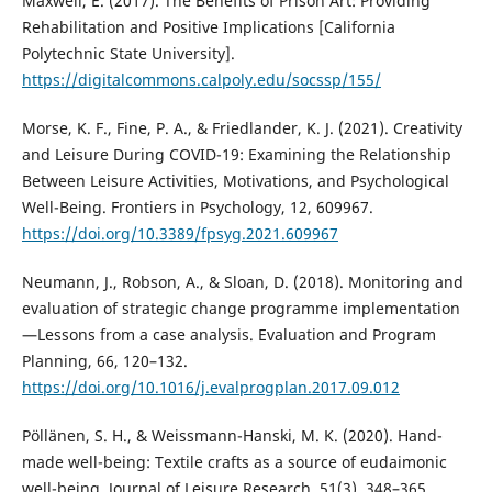
Maxwell, E. (2017). The Benefits of Prison Art: Providing
Rehabilitation and Positive Implications [California
Polytechnic State University].
https://digitalcommons.calpoly.edu/socssp/155/
Morse, K. F., Fine, P. A., & Friedlander, K. J. (2021). Creativity
and Leisure During COVID-19: Examining the Relationship
Between Leisure Activities, Motivations, and Psychological
Well-Being. Frontiers in Psychology, 12, 609967.
https://doi.org/10.3389/fpsyg.2021.609967
Neumann, J., Robson, A., & Sloan, D. (2018). Monitoring and
evaluation of strategic change programme implementation
—Lessons from a case analysis. Evaluation and Program
Planning, 66, 120–132.
https://doi.org/10.1016/j.evalprogplan.2017.09.012
Pöllänen, S. H., & Weissmann-Hanski, M. K. (2020). Hand-
made well-being: Textile crafts as a source of eudaimonic
well-being. Journal of Leisure Research, 51(3), 348–365.