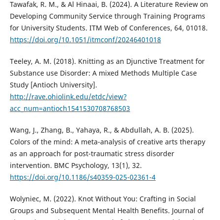
Tawafak, R. M., & Al Hinaai, B. (2024). A Literature Review on
Developing Community Service through Training Programs
for University Students. ITM Web of Conferences, 64, 01018.
https://doi.org/10.1051/itmconf/20246401018
Teeley, A. M. (2018). Knitting as an Djunctive Treatment for
Substance use Disorder: A mixed Methods Multiple Case
Study [Antioch University].
http://rave.ohiolink.edu/etdc/view?
acc_num=antioch1541530708768503
Wang, J., Zhang, B., Yahaya, R., & Abdullah, A. B. (2025).
Colors of the mind: A meta-analysis of creative arts therapy
as an approach for post-traumatic stress disorder
intervention. BMC Psychology, 13(1), 32.
https://doi.org/10.1186/s40359-025-02361-4
Wolyniec, M. (2022). Knot Without You: Crafting in Social
Groups and Subsequent Mental Health Benefits. Journal of