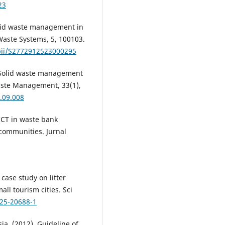
23
solid waste management in
aste Systems, 5, 100103.
/pii/S2772912523000295
. Solid waste management
Waste Management, 33(1),
.09.008
 ICT in waste bank
communities. Jurnal
 case study on litter
l tourism cities. Sci
025-20688-1
a. (2012). Guideline of