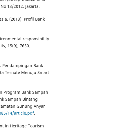
No 13/2012. Jakarta.
a. (2013). Profil Bank
vironmental responsibility
ty, 15(9), 7650.
19). Pendampingan Bank
ota Ternate Menuju Smart
laan Program Bank Sampah
ank Sampah Bintang
camatan Gunung Anyar
085/14/article.pdf
.
nt in Heritage Tourism