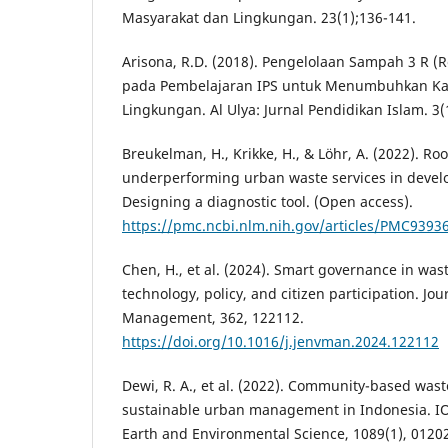
Masyarakat dan Lingkungan. 23(1);136-141.
Arisona, R.D. (2018). Pengelolaan Sampah 3 R (R
pada Pembelajaran IPS untuk Menumbuhkan Kar
Lingkungan. Al Ulya: Jurnal Pendidikan Islam. 3(
Breukelman, H., Krikke, H., & Löhr, A. (2022). Ro
underperforming urban waste services in develo
Designing a diagnostic tool. (Open access).
https://pmc.ncbi.nlm.nih.gov/articles/PMC9393
Chen, H., et al. (2024). Smart governance in w
technology, policy, and citizen participation. Jo
Management, 362, 122112.
https://doi.org/10.1016/j.jenvman.2024.122112
Dewi, R. A., et al. (2022). Community-based was
sustainable urban management in Indonesia. IO
Earth and Environmental Science, 1089(1), 0120