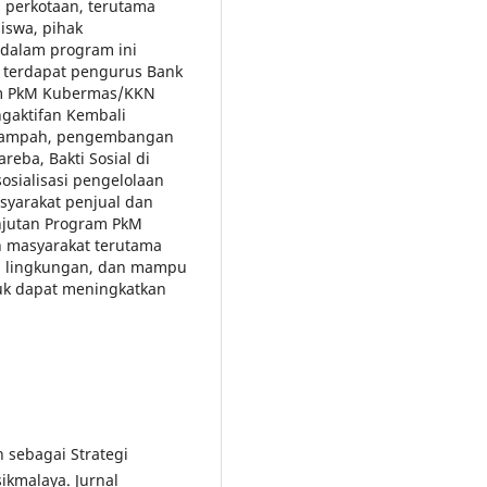
i perkotaan, terutama
iswa, pihak
 dalam program ini
 terdapat pengurus Bank
am PkM Kubermas/KKN
ngaktifan Kembali
 Sampah, pengembangan
eba, Bakti Sosial di
sosialisasi pengelolaan
syarakat penjual dan
anjutan Program PkM
masyarakat terutama
li lingkungan, dan mampu
k dapat meningkatkan
 sebagai Strategi
ikmalaya. Jurnal