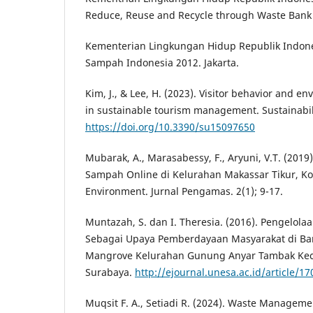
Reduce, Reuse and Recycle through Waste Bank 
Kementerian Lingkungan Hidup Republik Indonesi
Sampah Indonesia 2012. Jakarta.
Kim, J., & Lee, H. (2023). Visitor behavior and en
in sustainable tourism management. Sustainabili
https://doi.org/10.3390/su15097650
Mubarak, A., Marasabessy, F., Aryuni, V.T. (20
Sampah Online di Kelurahan Makassar Tikur, K
Environment. Jurnal Pengamas. 2(1); 9-17.
Muntazah, S. dan I. Theresia. (2016). Pengelo
Sebagai Upaya Pemberdayaan Masyarakat di B
Mangrove Kelurahan Gunung Anyar Tambak Ke
Surabaya.
http://ejournal.unesa.ac.id/article/17
Muqsit F. A., Setiadi R. (2024). Waste Manageme