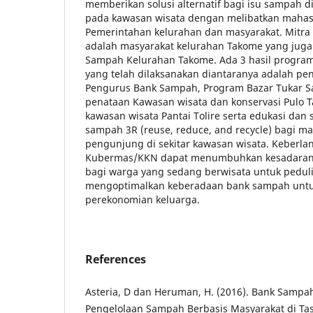
memberikan solusi alternatif bagi isu sampah d
pada kawasan wisata dengan melibatkan mahas
Pemerintahan kelurahan dan masyarakat. Mitra
adalah masyarakat kelurahan Takome yang juga
Sampah Kelurahan Takome. Ada 3 hasil progr
yang telah dilaksanakan diantaranya adalah pe
Pengurus Bank Sampah, Program Bazar Tukar
penataan Kawasan wisata dan konservasi Pulo Tar
kawasan wisata Pantai Tolire serta edukasi dan 
sampah 3R (reuse, reduce, and recycle) bagi ma
pengunjung di sekitar kawasan wisata. Keberl
Kubermas/KKN dapat menumbuhkan kesadaran 
bagi warga yang sedang berwisata untuk pedu
mengoptimalkan keberadaan bank sampah untu
perekonomian keluarga.
References
Asteria, D dan Heruman, H. (2016). Bank Sampah
Pengelolaan Sampah Berbasis Masyarakat di Tas