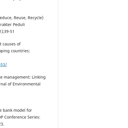
educe, Reuse, Recycle)
akter Peduli
1);39-51
ot causes of
ping countries:
653/
aste management: Linking
urnal of Environmental
te bank model for
P Conference Series:
23.