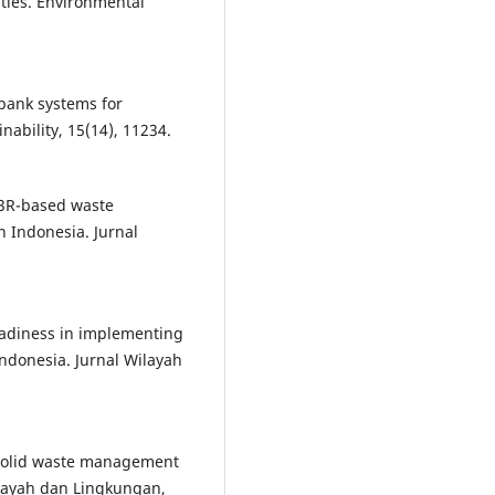
ties. Environmental
e bank systems for
bility, 15(14), 11234.
g 3R-based waste
Indonesia. Jurnal
readiness in implementing
donesia. Jurnal Wilayah
 solid waste management
ilayah dan Lingkungan,