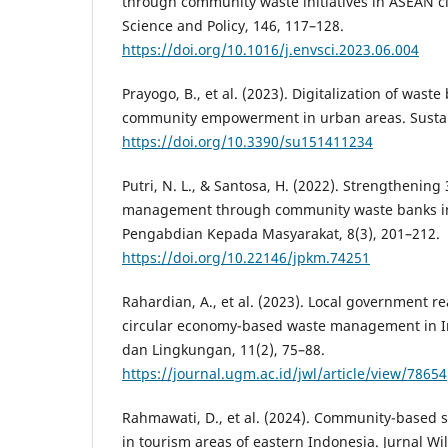
through community waste initiatives in ASEAN ci
Science and Policy, 146, 117–128.
https://doi.org/10.1016/j.envsci.2023.06.004
Prayogo, B., et al. (2023). Digitalization of wast
community empowerment in urban areas. Sustaina
https://doi.org/10.3390/su151411234
Putri, N. L., & Santosa, H. (2022). Strengthenin
management through community waste banks in 
Pengabdian Kepada Masyarakat, 8(3), 201–212.
https://doi.org/10.22146/jpkm.74251
Rahardian, A., et al. (2023). Local government 
circular economy-based waste management in In
dan Lingkungan, 11(2), 75–88.
https://journal.ugm.ac.id/jwl/article/view/78654
Rahmawati, D., et al. (2024). Community-based
in tourism areas of eastern Indonesia. Jurnal W