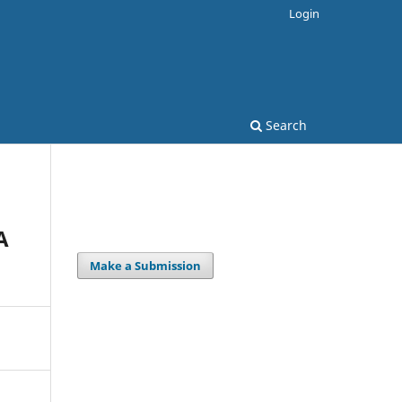
Login
Search
A
Make a Submission