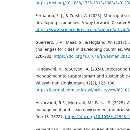
https://doi.org/10.1088/1755-1315/1089/1/0120
Fernando, S. J., & Zutshi, A. (2023). Municipal 
developing economies: A way forward. Cleaner W
https://www.sciencedirect.com/science/article
Guerrero, L. A., Maas, G., & Hogland, W. (2013)
challenges for cities in developing countries. 
220–232.
https://doi.org/10.1016/j.wasman.2012
Handayani, R., & Suryani, A. (2024). Integrating
management to support smart and sustainable 
Wilayah dan Lingkungan, 12(2), 122–136.
https://journal.ugm.ac.id/jwl/article/view/83102
Hezarvand, R.S., Morovati, M., Parsa, S. (2025). A
management and clean environment index in smal
Rep 15, 36727.
https://doi.org/10.1038/s41598-
Kementrian Lingkungan Hidup Republik Indonesi