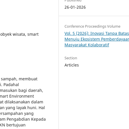
26-01-2026
Conference Proceedings Volume
Vol. 5 (2026): Inovasi Tanpa Bata
obyek wisata, smart
Menuju Ekosistem Pemberdayaa
Masyarakat Kolaboratif
Section
Articles
n sampah, membuat
i. Padahal
masukan bagi daerah,
Smart Environment
pat dilaksanakan dalam
n yang layak huni. Hal
 persampahan yang
gram Pengabdian Kepada
KN bertujuan