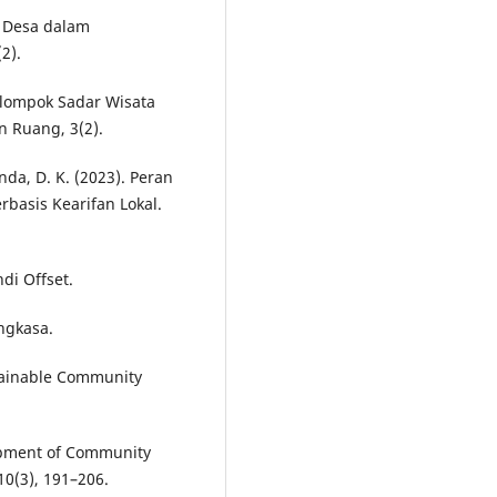
la Desa dalam
2).
 Kelompok Sadar Wisata
 Ruang, 3(2).
nda, D. K. (2023). Peran
basis Kearifan Lokal.
di Offset.
Angkasa.
stainable Community
opment of Community
10(3), 191–206.