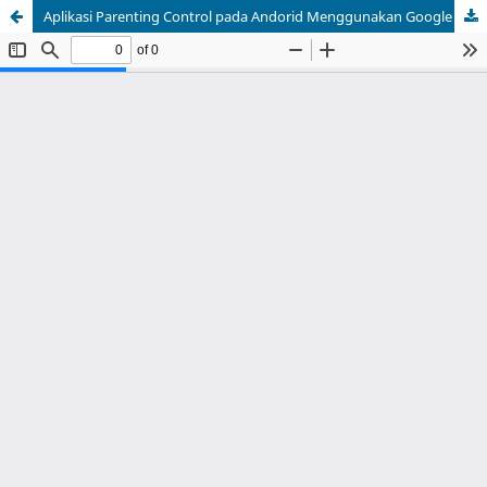
Aplikasi Parenting Control pada Andorid Menggunakan Google Family Link: Pencegahan Konsumsi Konten Negatif pada Anak