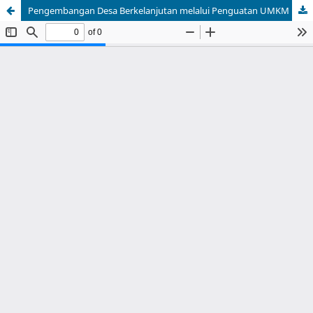
Pengembangan Desa Berkelanjutan melalui Penguatan UMKM Desa Waru, Kecamatan Parung, Bogor melalui Pendampingan Proses Produksi, Digitalisasi Pemasaran, dan Pembentukan Koperasi Berbasis Komoditas Lokal