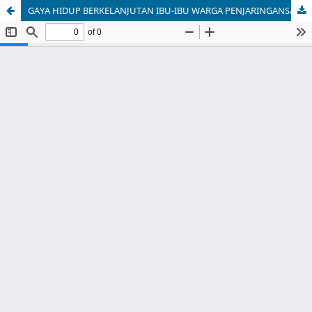
GAYA HIDUP BERKELANJUTAN IBU-IBU WARGA PENJARINGANSARI RUNGKUT, SURABAYA