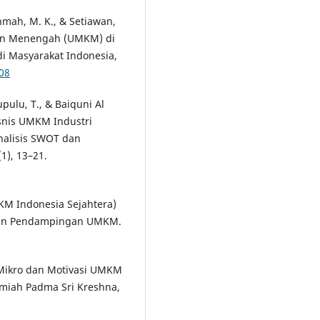
ohmah, M. K., & Setiawan,
dan Menengah (UMKM) di
di Masyarakat Indonesia,
108
upulu, T., & Baiquni Al
snis UMKM Industri
nalisis SWOT dan
1), 13–21.
KM Indonesia Sejahtera)
r dan Pendampingan UMKM.
a Mikro dan Motivasi UMKM
lmiah Padma Sri Kreshna,