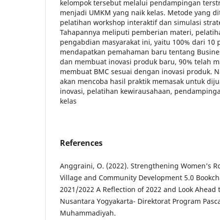
kelompok tersebut melalui pendampingan terst
menjadi UMKM yang naik kelas. Metode yang di
pelatihan workshop interaktif dan simulasi stra
Tahapannya meliputi pemberian materi, pelatihan
pengabdian masyarakat ini, yaitu 100% dari 10 
mendapatkan pemahaman baru tentang Busine
dan membuat inovasi produk baru, 90% telah
membuat BMC sesuai dengan inovasi produk. 
akan mencoba hasil praktik memasak untuk dijual
inovasi, pelatihan kewirausahaan, pendampin
kelas
References
Anggraini, O. (2022). Strengthening Women’s Rol
Village and Community Development 5.0 Bookch
2021/2022 A Reflection of 2022 and Look Ahead t
Nusantara Yogyakarta- Direktorat Program Pasca
Muhammadiyah.