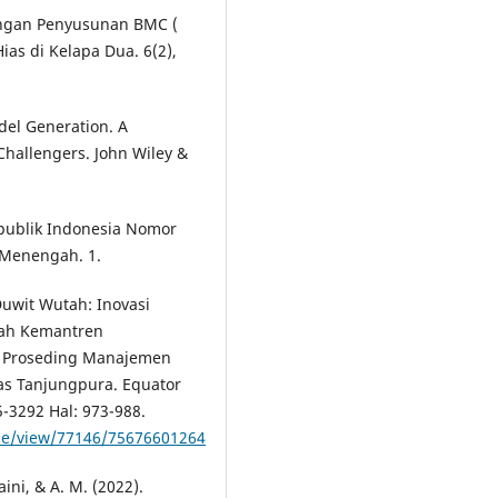
ingan Penyusunan BMC (
s di Kelapa Dua. 6(2),
del Generation. A
hallengers. John Wiley &
publik Indonesia Nomor
 Menengah. 1.
Duwit Wutah: Inovasi
ah Kemantren
, Proseding Manajemen
as Tanjungpura. Equator
-3292 Hal: 973-988.
icle/view/77146/75676601264
ini, & A. M. (2022).