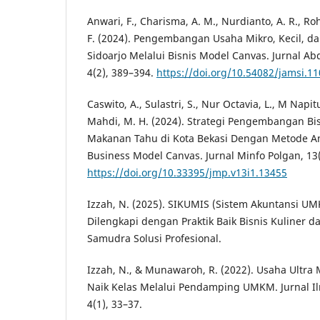
Anwari, F., Charisma, A. M., Nurdianto, A. R., R
F. (2024). Pengembangan Usaha Mikro, Kecil, 
Sidoarjo Melalui Bisnis Model Canvas. Jurnal Ab
4(2), 389–394.
https://doi.org/10.54082/jamsi.1
Caswito, A., Sulastri, S., Nur Octavia, L., M Napit
Mahdi, M. H. (2024). Strategi Pengembangan Bi
Makanan Tahu di Kota Bekasi Dengan Metode A
Business Model Canvas. Jurnal Minfo Polgan, 13(
https://doi.org/10.33395/jmp.v13i1.13455
Izzah, N. (2025). SIKUMIS (Sistem Akuntansi UM
Dilengkapi dengan Praktik Baik Bisnis Kuline
Samudra Solusi Profesional.
Izzah, N., & Munawaroh, R. (2022). Usaha Ultr
Naik Kelas Melalui Pendamping UMKM. Jurnal I
4(1), 33–37.