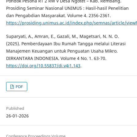
Pondok Pesona RT 2 RW V Desa Ngotet – Kab. Rembang.
Prosiding Seminar Nasional UNIMUS : Hasil-hasil Penelitian
dan Pengabdian Masyarakat. Volume 4. 2356-2361.
https://prosiding.unimus.ac.id/index.php/semnas/article/view
Suparyati, A., Amran, E., Gazali, M., Magetsari, N. N. O.
(2025). Pemberdayaan Ibu Rumah Tangga melalui Literasi
Manajemen Keuangan untuk Penguatan Usaha Mikro.
DIRKANTARA INDONESIA. Volume 4 No. 1. 63-70.
https://doi.org/10.55837/di.v4i1.143
.
PDF
Published
26-01-2026
Conference Proceedings Volume