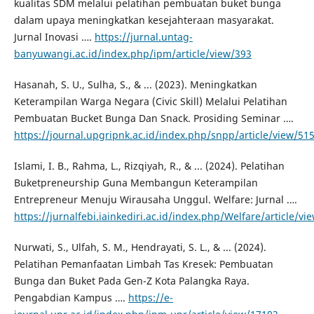
kualitas SDM melalui pelatihan pembuatan buket bunga
dalam upaya meningkatkan kesejahteraan masyarakat.
Jurnal Inovasi ….
https://jurnal.untag-
banyuwangi.ac.id/index.php/ipm/article/view/393
​Hasanah, S. U., Sulha, S., & ... (2023). Meningkatkan
Keterampilan Warga Negara (Civic Skill) Melalui Pelatihan
Pembuatan Bucket Bunga Dan Snack. Prosiding Seminar ….
https://journal.upgripnk.ac.id/index.php/snpp/article/view/51
​Islami, I. B., Rahma, L., Rizqiyah, R., & ... (2024). Pelatihan
Buketpreneurship Guna Membangun Keterampilan
Entrepreneur Menuju Wirausaha Unggul. Welfare: Jurnal ….
https://jurnalfebi.iainkediri.ac.id/index.php/Welfare/article/vi
​Nurwati, S., Ulfah, S. M., Hendrayati, S. L., & ... (2024).
Pelatihan Pemanfaatan Limbah Tas Kresek: Pembuatan
Bunga dan Buket Pada Gen-Z Kota Palangka Raya.
Pengabdian Kampus ….
https://e-