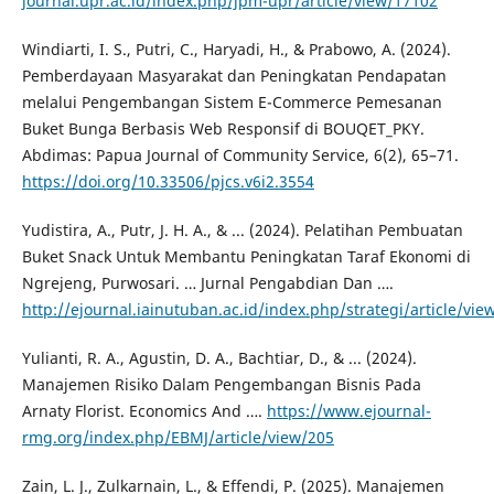
journal.upr.ac.id/index.php/jpm-upr/article/view/17102
​Windiarti, I. S., Putri, C., Haryadi, H., & Prabowo, A. (2024).
Pemberdayaan Masyarakat dan Peningkatan Pendapatan
melalui Pengembangan Sistem E-Commerce Pemesanan
Buket Bunga Berbasis Web Responsif di BOUQET_PKY.
Abdimas: Papua Journal of Community Service, 6(2), 65–71.
https://doi.org/10.33506/pjcs.v6i2.3554
​Yudistira, A., Putr, J. H. A., & ... (2024). Pelatihan Pembuatan
Buket Snack Untuk Membantu Peningkatan Taraf Ekonomi di
Ngrejeng, Purwosari. … Jurnal Pengabdian Dan ….
http://ejournal.iainutuban.ac.id/index.php/strategi/article/vie
​Yulianti, R. A., Agustin, D. A., Bachtiar, D., & ... (2024).
Manajemen Risiko Dalam Pengembangan Bisnis Pada
Arnaty Florist. Economics And ….
https://www.ejournal-
rmg.org/index.php/EBMJ/article/view/205
​Zain, L. J., Zulkarnain, L., & Effendi, P. (2025). Manajemen